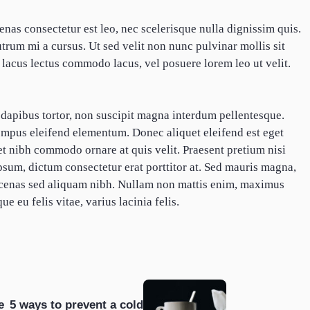
nas consectetur est leo, nec scelerisque nulla dignissim quis.
trum mi a cursus. Ut sed velit non nunc pulvinar mollis sit
s, lacus lectus commodo lacus, vel posuere lorem leo ut velit.
apibus tortor, non suscipit magna interdum pellentesque.
pus eleifend elementum. Donec aliquet eleifend est eget
t nibh commodo ornare at quis velit. Praesent pretium nisi
um, dictum consectetur erat porttitor at. Sed mauris magna,
aecenas sed aliquam nibh. Nullam non mattis enim, maximus
ue eu felis vitae, varius lacinia felis.
e
5 ways to prevent a cold