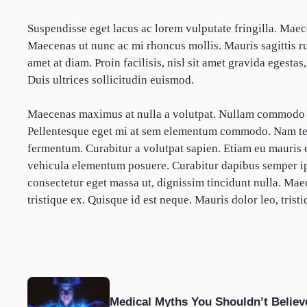
Suspendisse eget lacus ac lorem vulputate fringilla. Maece
Maecenas ut nunc ac mi rhoncus mollis. Mauris sagittis ru
amet at diam. Proin facilisis, nisl sit amet gravida egesta
Duis ultrices sollicitudin euismod.
Maecenas maximus at nulla a volutpat. Nullam commodo d
Pellentesque eget mi at sem elementum commodo. Nam tem
fermentum. Curabitur a volutpat sapien. Etiam eu mauris e
vehicula elementum posuere. Curabitur dapibus semper ips
consectetur eget massa ut, dignissim tincidunt nulla. M
tristique ex. Quisque id est neque. Mauris dolor leo, tristiq
Medical Myths You Shouldn’t Believ