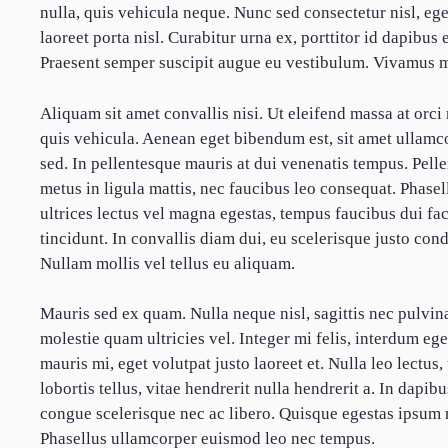
nulla, quis vehicula neque. Nunc sed consectetur nisl, ege
laoreet porta nisl. Curabitur urna ex, porttitor id dapibus
Praesent semper suscipit augue eu vestibulum. Vivamus m
Aliquam sit amet convallis nisi. Ut eleifend massa at orci 
quis vehicula. Aenean eget bibendum est, sit amet ullamco
sed. In pellentesque mauris at dui venenatis tempus. Pelle
metus in ligula mattis, nec faucibus leo consequat. Phasel
ultrices lectus vel magna egestas, tempus faucibus dui faci
tincidunt. In convallis diam dui, eu scelerisque justo co
Nullam mollis vel tellus eu aliquam.
Mauris sed ex quam. Nulla neque nisl, sagittis nec pulvinar
molestie quam ultricies vel. Integer mi felis, interdum eg
mauris mi, eget volutpat justo laoreet et. Nulla leo lectu
lobortis tellus, vitae hendrerit nulla hendrerit a. In dapib
congue scelerisque nec ac libero. Quisque egestas ipsum 
Phasellus ullamcorper euismod leo nec tempus.