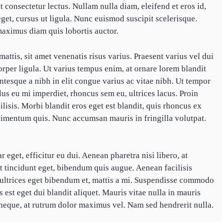
t consectetur lectus. Nullam nulla diam, eleifend et eros id,
 eget, cursus ut ligula. Nunc euismod suscipit scelerisque.
aximus diam quis lobortis auctor.
mattis, sit amet venenatis risus varius. Praesent varius vel dui
rper ligula. Ut varius tempus enim, at ornare lorem blandit
ntesque a nibh in elit congue varius ac vitae nibh. Ut tempor
lus eu mi imperdiet, rhoncus sem eu, ultrices lacus. Proin
lisis. Morbi blandit eros eget est blandit, quis rhoncus ex
ndimentum quis. Nunc accumsan mauris in fringilla volutpat.
 eget, efficitur eu dui. Aenean pharetra nisi libero, at
et tincidunt eget, bibendum quis augue. Aenean facilisis
s, ultrices eget bibendum et, mattis a mi. Suspendisse commodo
us est eget dui blandit aliquet. Mauris vitae nulla in mauris
neque, at rutrum dolor maximus vel. Nam sed hendrerit nulla.