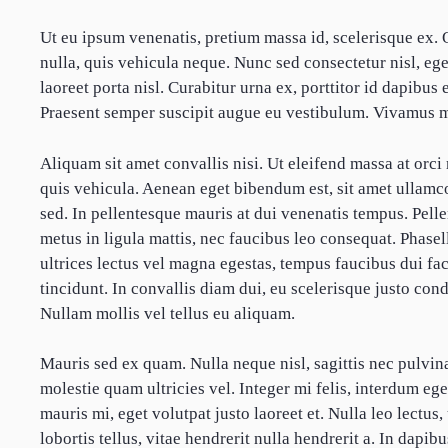
Ut eu ipsum venenatis, pretium massa id, scelerisque ex.
nulla, quis vehicula neque. Nunc sed consectetur nisl, ege
laoreet porta nisl. Curabitur urna ex, porttitor id dapibus
Praesent semper suscipit augue eu vestibulum. Vivamus m
Aliquam sit amet convallis nisi. Ut eleifend massa at orci 
quis vehicula. Aenean eget bibendum est, sit amet ullamco
sed. In pellentesque mauris at dui venenatis tempus. Pelle
metus in ligula mattis, nec faucibus leo consequat. Phasel
ultrices lectus vel magna egestas, tempus faucibus dui faci
tincidunt. In convallis diam dui, eu scelerisque justo co
Nullam mollis vel tellus eu aliquam.
Mauris sed ex quam. Nulla neque nisl, sagittis nec pulvinar
molestie quam ultricies vel. Integer mi felis, interdum eg
mauris mi, eget volutpat justo laoreet et. Nulla leo lectu
lobortis tellus, vitae hendrerit nulla hendrerit a. In dapib