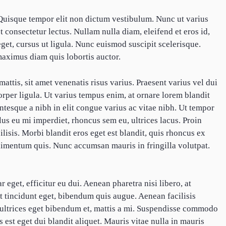
 Quisque tempor elit non dictum vestibulum. Nunc ut varius
t consectetur lectus. Nullam nulla diam, eleifend et eros id,
 eget, cursus ut ligula. Nunc euismod suscipit scelerisque.
aximus diam quis lobortis auctor.
mattis, sit amet venenatis risus varius. Praesent varius vel dui
rper ligula. Ut varius tempus enim, at ornare lorem blandit
ntesque a nibh in elit congue varius ac vitae nibh. Ut tempor
lus eu mi imperdiet, rhoncus sem eu, ultrices lacus. Proin
lisis. Morbi blandit eros eget est blandit, quis rhoncus ex
ndimentum quis. Nunc accumsan mauris in fringilla volutpat.
 eget, efficitur eu dui. Aenean pharetra nisi libero, at
et tincidunt eget, bibendum quis augue. Aenean facilisis
s, ultrices eget bibendum et, mattis a mi. Suspendisse commodo
us est eget dui blandit aliquet. Mauris vitae nulla in mauris