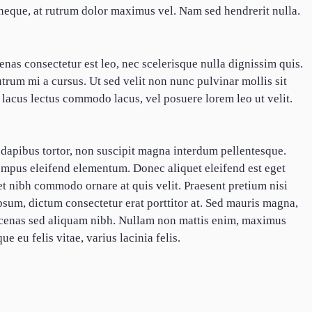
neque, at rutrum dolor maximus vel. Nam sed hendrerit nulla.
nas consectetur est leo, nec scelerisque nulla dignissim quis.
trum mi a cursus. Ut sed velit non nunc pulvinar mollis sit
s, lacus lectus commodo lacus, vel posuere lorem leo ut velit.
apibus tortor, non suscipit magna interdum pellentesque.
pus eleifend elementum. Donec aliquet eleifend est eget
t nibh commodo ornare at quis velit. Praesent pretium nisi
um, dictum consectetur erat porttitor at. Sed mauris magna,
aecenas sed aliquam nibh. Nullam non mattis enim, maximus
ue eu felis vitae, varius lacinia felis.