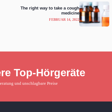
The right way to take a cough
medicine
FEBRUAR 14, 2022
re Top-Hörgeräte
eratung und unschlagbare Preise