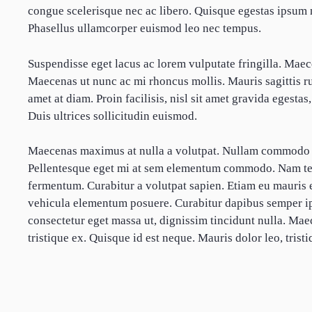
congue scelerisque nec ac libero. Quisque egestas ipsum 
Phasellus ullamcorper euismod leo nec tempus.
Suspendisse eget lacus ac lorem vulputate fringilla. Maece
Maecenas ut nunc ac mi rhoncus mollis. Mauris sagittis ru
amet at diam. Proin facilisis, nisl sit amet gravida egesta
Duis ultrices sollicitudin euismod.
Maecenas maximus at nulla a volutpat. Nullam commodo d
Pellentesque eget mi at sem elementum commodo. Nam tem
fermentum. Curabitur a volutpat sapien. Etiam eu mauris e
vehicula elementum posuere. Curabitur dapibus semper ips
consectetur eget massa ut, dignissim tincidunt nulla. M
tristique ex. Quisque id est neque. Mauris dolor leo, tristiq